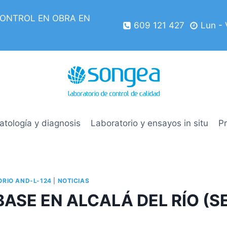
CONTROL EN OBRA EN
609 121 427
Lun - 
atología y diagnosis
Laboratorio y ensayos in situ
P
RIO AND-L-124
|
NOTICIAS
ASE EN ALCALÁ DEL RÍO (S