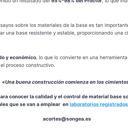
enido un resultado del
95%-98% del Próctor
, lo que in
sayos sobre los materiales de la base es tan importante
ar una base resistente y estable, proporcionando una c
do y económico
, lo que lo convierte en una herramienta
el proceso constructivo.
«Una buena construcción comienza en los cimiento
ara conocer la calidad y
el control
de material base so
ales que se van a emplear en
laboratorios registrados
acortes@songea.es