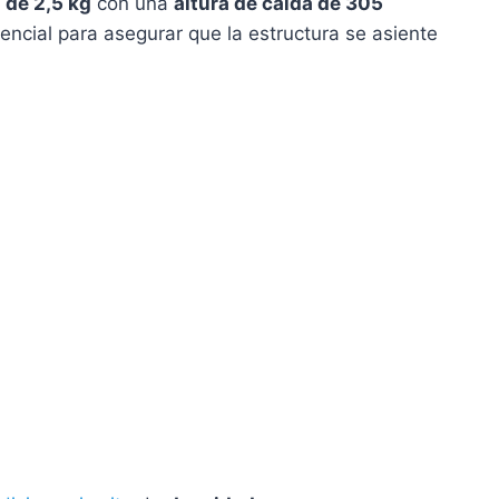
 de 2,5 kg
con una
altura de caída de 305
ncial para asegurar que la estructura se asiente