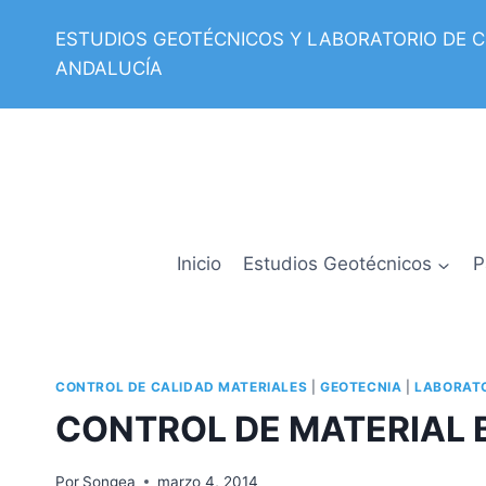
Saltar
ESTUDIOS GEOTÉCNICOS Y LABORATORIO DE 
al
ANDALUCÍA
contenido
Inicio
Estudios Geotécnicos
P
CONTROL DE CALIDAD MATERIALES
|
GEOTECNIA
|
LABORATO
CONTROL DE MATERIAL B
Por
Songea
marzo 4, 2014